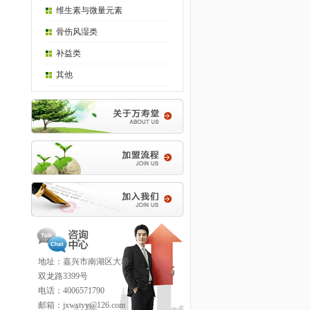
维生素与微量元素
骨伤风湿类
补益类
其他
地址：嘉兴市南湖区大桥
双龙路3399号
电话：4006571790
邮箱：jxwstyy@126.com