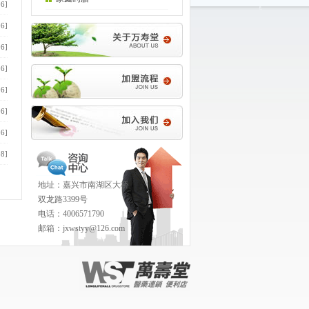
06]
06]
06]
06]
06]
06]
06]
08]
地址：嘉兴市南湖区大桥
双龙路3399号
电话：4006571790
邮箱：jxwstyy@126.com